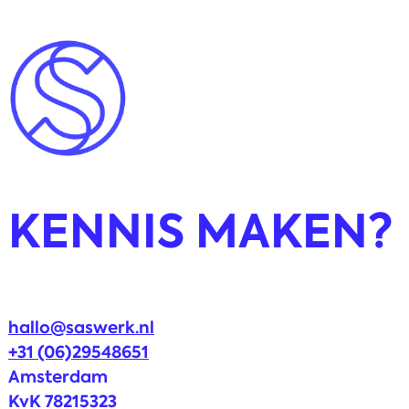
post:
post:
KENNIS MAKEN?
hallo@saswerk.nl
+31 (06)29548651
Amsterdam
KvK 78215323